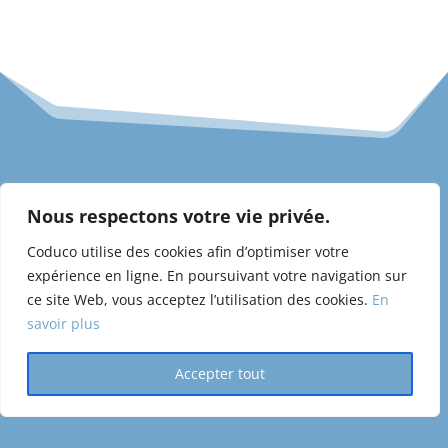
CODUCO srl
Nous respectons votre vie privée.
Av. Albert Jonnart 20
1200 Woluwe-Saint-Lambert
Coduco utilise des cookies afin d’optimiser votre
expérience en ligne. En poursuivant votre navigation sur
ce site Web, vous acceptez l’utilisation des cookies.
En
TVA: BE 810.726.295
savoir plus
Tel: +32 (0)488 99 44 88
info@coduco.be
Accepter tout
Cookie & privacy policy